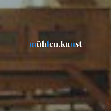
m
ü
h
l
e
n
.
k
u
n
s
t