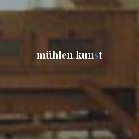
m
ü
h
l
e
n
.
k
u
n
s
t